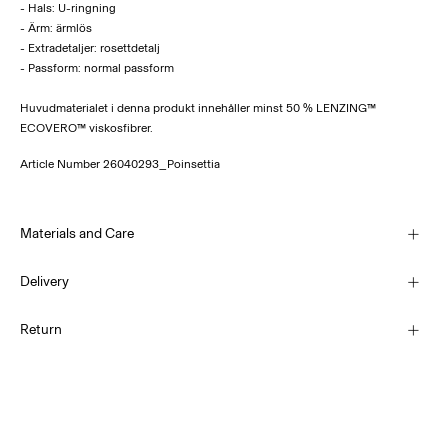
- Hals: U-ringning
- Ärm: ärmlös
- Extradetaljer: rosettdetalj
- Passform: normal passform
Huvudmaterialet i denna produkt innehåller minst 50 % LENZING™
ECOVERO™ viskosfibrer.
Article Number
26040293_Poinsettia
Materials and Care
Delivery
Machine wash at 30°C
Hämta hos ombud (PostNord)
45,00 kr
Return
Do not bleach
Do not tumble dry
Hämta hos ombud (Bring)
Low temp. iron. Highest temp. 100°C
45,00 kr
Do not dry clean
Retur & byte