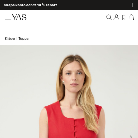
Skapa konto och få 10 % rabatt
Nyheter
Kläder
Toppar
Overview
Kläder
Orders
Profile
Shop the look
Wishlist
Support
Trendigt
Sign Out
Matchande set
Occasionwear
Erbjudanden
High Summer