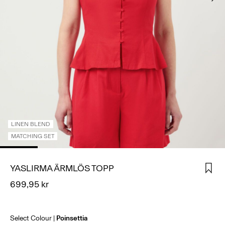
SIGN
IN
ANY
QUESTIONS?
ABOUT
US
SVERIGE
/
SVENSKA
LINEN BLEND
MATCHING SET
YASLIRMA ÄRMLÖS TOPP
699,95 kr
Select Colour
Poinsettia