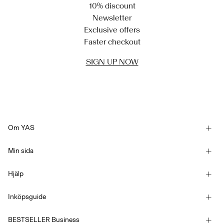
10% discount
Newsletter
Exclusive offers
Faster checkout
SIGN UP NOW
Om YAS
Vår historia
Min sida
Nyhetsbrev
Logga in / Bli medlem
Hållbarhet
Hjälp
Spåra order
Kundservice
YAS E-Gift Card
Inköpsguide
Köpvillkor
Storleksguide
Competition Terms & conditions
BESTSELLER Business