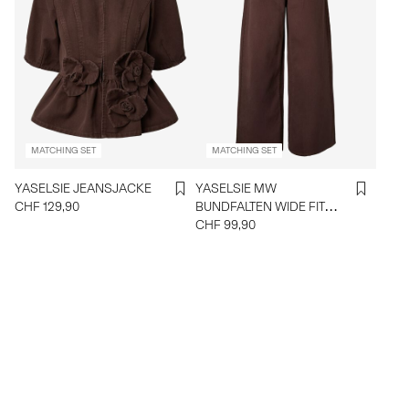
MATCHING SET
MATCHING SET
YASELSIE JEANSJACKE
YASELSIE MW
CHF 129,90
BUNDFALTEN WIDE FIT
JEANS
CHF 99,90