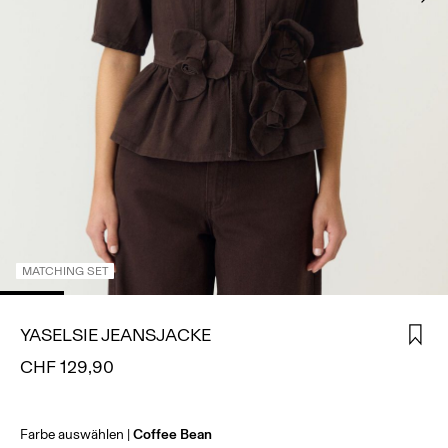
ANMELDEN
HAST
DU
FRAGEN?
ÜBER
UNS
SCHWEIZ
/
DEUTSCH
MATCHING SET
YASELSIE JEANSJACKE
CHF 129,90
Farbe auswählen
Coffee Bean