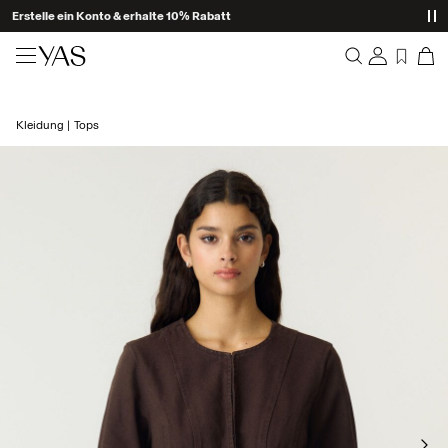
Erstelle ein Konto & erhalte 10% Rabatt
Neuheiten
Kleidung
Tops
Übersicht
Kleidung
Bestellungen
Profil
Shop the look
Wunschliste
Ich brauche Hilfe
Trending
Abmelden
Zweiteiler
Occasionwear
Tolle Angebote
High Summer