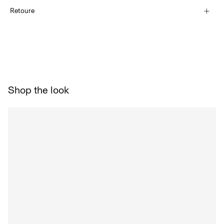
Maschinenwäsche bei 30 °C
Lieferung nach Hause (SwissPost Economy)
CHF 5,95
Retoure
Nicht bleichen
Nicht im Wäschetrockner trocknen
Lieferung nach Hause (SwissPost Priority)
Bügeln mit niedriger Temperatur. Max. Temperatur: 100 °C
CHF 6,95
Trockenreinigung (jedes Lösungsmittel)
Rückgabe & Umtausch
Hängend trocknen
Lieferoptionen
Shop the look