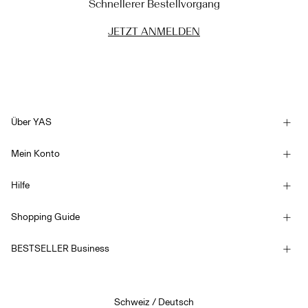
Schnellerer Bestellvorgang
JETZT ANMELDEN
Über YAS
Unsere Geschichte
Mein Konto
Newsletter
Anmelden / Registrieren
Nachhaltigkeit
Hilfe
Bestellung verfolgen
Kundendienst
YAS E-Gift Card
Shopping Guide
Allgemeine Geschäftsbedingungen
Größentabelle
Competition Terms & conditions
BESTSELLER Business
Lieferoptionen
Erklärung zur Barrierefreiheit
Datenschutzrichtlinien
Hier zurückgeben
Jobs & Karriere
Guthaben auf dem Geschenkgutschein
Schweiz / Deutsch
Cookie-Richtlinie