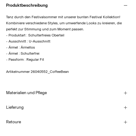
Produktbeschreibung
Tanz durch den Festivalsommer mit unserer bunten Festival Kollektion!
Kombiniere verschiedene Styles, um umwerfende Looks zu kreieren, die
perfekt zur Stimmung und zum Moment passen.
- Produktart : Schulterfreies Oberteil
- Ausschnitt : U-Ausschnitt
- Ärmel : Ärmellos
- Ärmel : Schulterfrei
- Passform : Regular Fit
Artikelnummer
26040552_CoffeeBean
Materialien und Pflege
Lieferung
Maschinenwäsche, halbvoll, kurzer Schleudergang bei 30 °C
Lieferung nach Hause (SwissPost Economy)
CHF 5,95
Retoure
Nicht bleichen
Nicht im Wäschetrockner trocknen