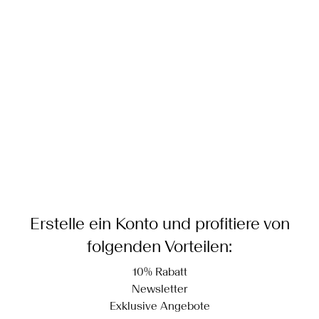
Lieferung nach Hause (SwissPost Priority)
Bügeln mit niedriger Temperatur. Max. Temperatur: 100 °C
CHF 6,95
Nicht chemisch reinigen
Rückgabe & Umtausch
Hängend trocknen
Lieferoptionen
Erstelle ein Konto und profitiere von
folgenden Vorteilen:
10% Rabatt
Newsletter
Exklusive Angebote