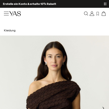
Erstelle ein Konto & erhalte 10% Rabatt
Neuheiten
Kleidung
Übersicht
Kleidung
Bestellungen
Profil
Shop the look
Wunschliste
Ich brauche Hilfe
Trending
Abmelden
Zweiteiler
Occasionwear
Tolle Angebote
High Summer