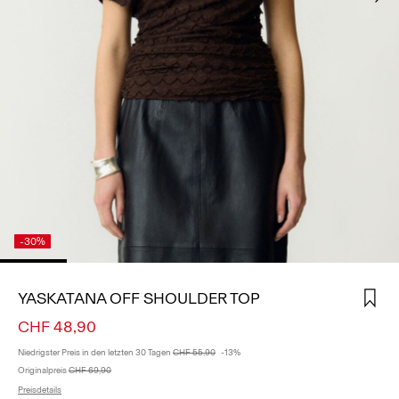
ANMELDEN
HAST
DU
FRAGEN?
ÜBER
UNS
SCHWEIZ
/
DEUTSCH
-30%
YASKATANA OFF SHOULDER TOP
CHF 48,90
Niedrigster Preis in den letzten 30 Tagen
CHF 55,90
-13%
Originalpreis
CHF 69,90
Preisdetails