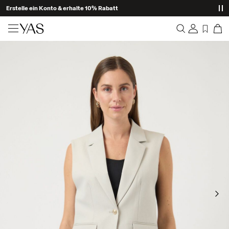
Erstelle ein Konto & erhalte 10% Rabatt
Neuheiten
Übersicht
Kleidung
Bestellungen
Profil
Shop the look
Wunschliste
Ich brauche Hilfe
Trending
Abmelden
Zweiteiler
Occasionwear
Tolle Angebote
High Summer