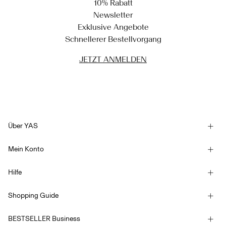
10% Rabatt
Newsletter
Exklusive Angebote
Schnellerer Bestellvorgang
JETZT ANMELDEN
Über YAS
Unsere Geschichte
Mein Konto
Newsletter
Anmelden / Registrieren
Nachhaltigkeit
Hilfe
Bestellung verfolgen
Kundendienst
YAS E-Gift Card
Shopping Guide
Allgemeine Geschäftsbedingungen
Größentabelle
Competition Terms & conditions
BESTSELLER Business