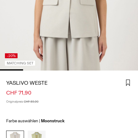
ANMELDEN
HAST
DU
FRAGEN?
ÜBER
UNS
-20%
MATCHING SET
SCHWEIZ
/
DEUTSCH
YASLIVO WESTE
CHF 71,90
Originalpreis
CHF 89,90
Farbe auswählen
Moonstruck