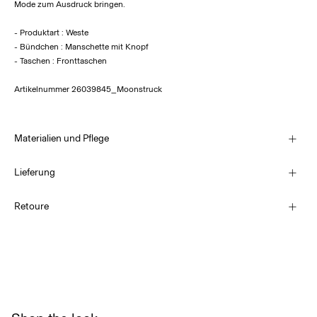
Mode zum Ausdruck bringen.
- Produktart : Weste
- Bündchen : Manschette mit Knopf
- Taschen : Fronttaschen
Artikelnummer
26039845_Moonstruck
Materialien und Pflege
Lieferung
Lieferung nach Hause (SwissPost Economy)
CHF 5,95
Retoure
Maschinenwäsche, halbvoll, kurzer Schleudergang bei 30 °C
Nicht bleichen
Nicht im Wäschetrockner trocknen
Lieferung nach Hause (SwissPost Priority)
CHF 6,95
Bügeln mit niedriger Temperatur. Max. Temperatur: 100 °C
Trockenreinigung (kein Trichlorethylen)
Rückgabe & Umtausch
Hängend trocknen
Lieferoptionen