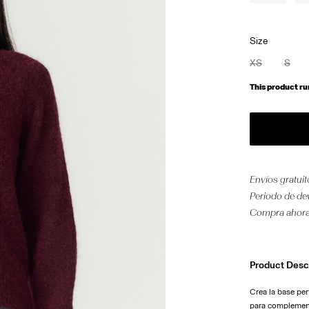
Size
XS
S
This product ru
Envíos gratui
Periodo de de
Compra ahora
Product Desc
Crea la base pe
para complement