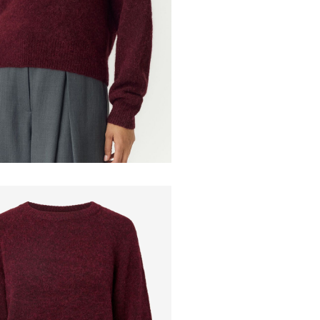
Do not tu
Recogida en pun
Low temp.
Dry clean 
Flat dry i