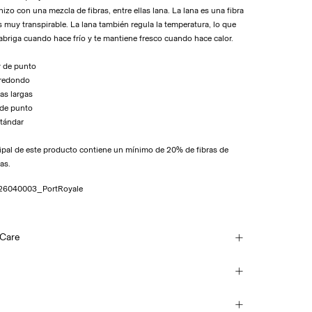
izo con una mezcla de fibras, entre ellas lana. La lana es una fibra
es muy transpirable. La lana también regula la temperatura, lo que
 abriga cuando hace frío y te mantiene fresco cuando hace calor.
ey de punto
 redondo
as largas
 de punto
stándar
ncipal de este producto contiene un mínimo de 20% de fibras de
as.
26040003_PortRoyale
 Care
h
cilio (Correos)
€ 5,95
each