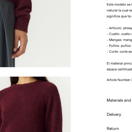
Este modelo se h
natural la cual 
significa que te
- Artículo: jers
- Cuello: cuello
- Mangas: mang
- Puños: puños
- Corte: corte e
El material pri
alpaca certificad
Article Number
Materials and
Delivery
Hand was
Entregas a domi
Return
Do not bl