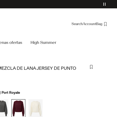
Search
Account
Bag
Overview
enas ofertas
High Summer
Orders
Profile
Wishlist
MEZCLA DE LANA JERSEY DE PUNTO
Support
Sign Out
Port Royale