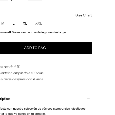
Size Chart
M
L
XL
XXL
ns small.
We recommend ordering one size larger.
ADD TO BAG
tos desde €70
volución ampliado a 100 días
 y paga después con Klarna
ription
rfecta con nuestra selección de básicos atemporales, diseñados
ar lo que ya tienes en tu armario.