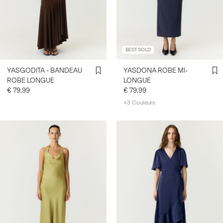
CONNECTEZ-
VOUS
BEST SOLD
DES
QUESTIONS
YASGODITA - BANDEAU
YASDONA ROBE MI-
?
ROBE LONGUE
LONGUE
À
€ 79,99
€ 79,99
PROPOS
+3 Couleurs
DE
NOUS
FRANCE
/
FRANÇAIS