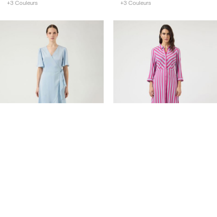
+3 Couleurs
+3 Couleurs
BEST SOLD
2 FOR €130
Create account & get 10% off
YASTHEA ROBE CACHE-
YASSAVANNA ROBE
CŒUR
€ 69,99
€ 89,99
+22 Couleurs
+5 Couleurs