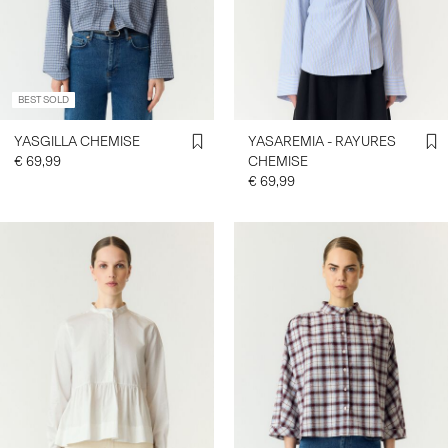
CONNECTEZ-
VOUS
BEST SOLD
DES
QUESTIONS
YASGILLA CHEMISE
YASAREMIA - RAYURES
?
€ 69,99
CHEMISE
À
€ 69,99
PROPOS
DE
NOUS
FRANCE
/
FRANÇAIS