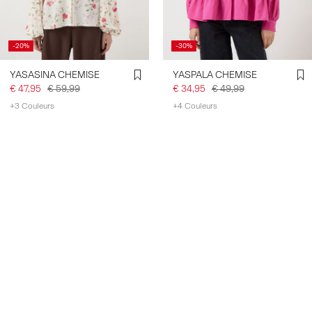
-20%
-30%
YASASINA CHEMISE
YASPALA CHEMISE
€ 47,95
€ 59,99
€ 34,95
€ 49,99
+3 Couleurs
+4 Couleurs
Create account & get 10% off
LINEN BLEND