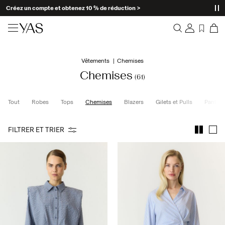
Nouveautés
Vêtements
Chemises
Aperçu
Vêtements
Chemises
(61)
Commandes
Profil
Shop the look
Tout
Robes
Tops
Chemises
Blazers
Gilets et Pulls
Pantal
Liste de souhaits
Aide
Trending
FILTRER ET TRIER
Déconnexion
Ensembles Assortis
Occasionwear
Bonnes offres
High Summer