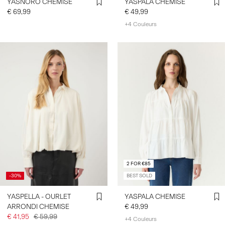
YASNORO CHEMISE
YASPALA CHEMISE
€ 69,99
€ 49,99
+4 Couleurs
2 FOR €85
-30%
BEST SOLD
YASPELLA - OURLET
YASPALA CHEMISE
ARRONDI CHEMISE
€ 49,99
€ 41,95
€ 59,99
+4 Couleurs