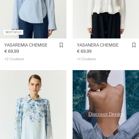
BEST SOLD
YASAREMIA CHEMISE
YASANERA CHEMISE
€ 69,99
€ 69,99
+2 Couleurs
+1 Couleurs
https://www.y-a-s.com/fr-
fr/ys-trend-categories/denim-
styles/
Discover Denim