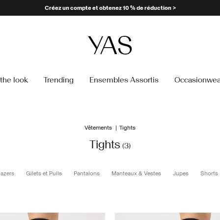
Créez un compte et obtenez 10 % de réduction >
the look
Trending
Ensembles Assortis
Occasionwea
Vêtements
Tights
Tights
(3)
lazers
Gilets et Pulls
Pantalons
Manteaux & Vestes
Jupes
Shorts