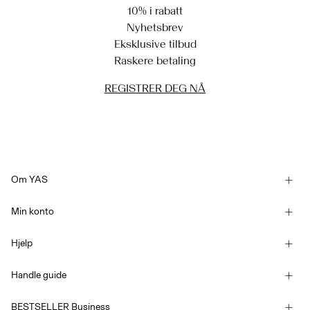
10% i rabatt
Nyhetsbrev
Eksklusive tilbud
Raskere betaling
REGISTRER DEG NÅ
Om YAS
Vår historie
Min konto
Nyhetsbrev
Logg inn / Melde deg på
Bærekraft
Hjelp
Spor bestilling
Kundeservice
YAS E-Gift Card
Handle guide
Handelsvilkår
Størrelsesguide
Competition Terms & conditions
BESTSELLER Business