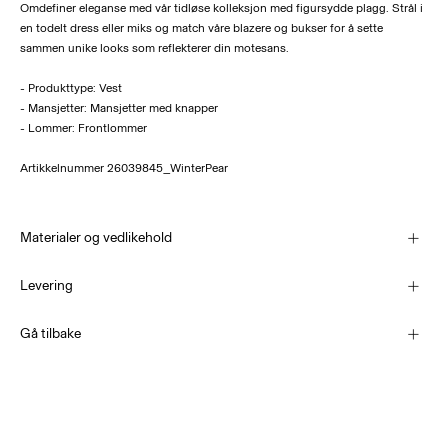
Omdefiner eleganse med vår tidløse kolleksjon med figursydde plagg. Strål i
en todelt dress eller miks og match våre blazere og bukser for å sette
sammen unike looks som reflekterer din motesans.
- Produkttype: Vest
- Mansjetter: Mansjetter med knapper
- Lommer: Frontlommer
Artikkelnummer
26039845_WinterPear
Materialer og vedlikehold
Levering
Pick up at Service Point (PostNord)
69,00 kr
Gå tilbake
Maskinvask, halv maskin, kort syklus på vask på 30°C
Ikke bleke
Ikke tørk i tørketrommel
Leveringsalternativer
Lav temp. strykejern. Høyest temp. 100°C
Retur og bytte
Tørrens (uten trikloretylen)