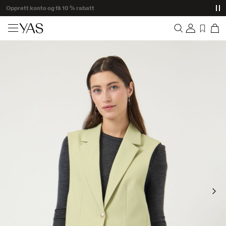
Nyheter
Oversikt
Klær
Bestillinger
Profil
Shop the look
Ønskeliste
Støtte
Trending
Logg ut
Matchende sett
Occasionwear
Gode tilbud
High Summer