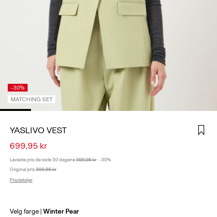
LOGG
INN
SPØRSMÅL?
OM
OSS
-30%
NORGE
MATCHING SET
/
NORSK
YASLIVO VEST
699,95 kr
Laveste pris de siste 30 dagene
999,95 kr
-30%
Original pris
999,95 kr
Prisdetaljer
Velg farge
Winter Pear