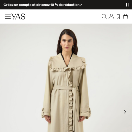
Créez un compte et obtenez 10 % de réduction >
Nouveautés
Aperçu
Vêtements
Commandes
Profil
Shop the look
Liste de souhaits
Aide
Trending
Déconnexion
Ensembles Assortis
Occasionwear
Bonnes offres
High Summer