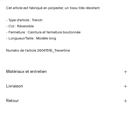
Cet article est fabriqué en polyester, un tissu très résistant.
- Type d'article : Trench
- Col : Réversible
- Fermeture : Ceinture et fermeture boutonnée
- Longueur/Taille : Modèle long
Numéro de l'article
26041516_Travertine
Matériaux et entretien
Livraison
Lavage en machine, demi-charge, essorage court à 30 °C
Livraison à domicile (Colissimo)
€ 5,95
Retour
Ne pas blanchir
Séchage en tambour interdit
Collecte en point de retrait (MONDIALRELAY)
Fer à repasser réglé sur une température basse. Température la plus
€ 4,95
élevée de 100 °C
Séchage par suspension à une corde
Retour et échange