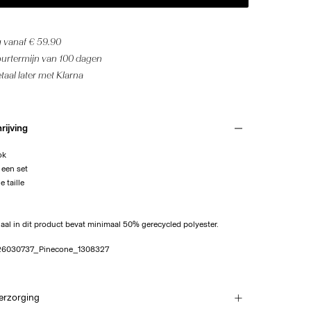
g vanaf € 59.90
ourtermijn van 100 dagen
aal later met Klarna
rijving
ok
 een set
 taille
aal in dit product bevat minimaal 50% gerecycled polyester.
26030737_Pinecone_1308327
verzorging