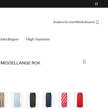
Zoeken
Account
Winkelmand
Overzicht
nbiedingen
High Summer
Bestellingen
Profiel
Verlanglijstje
 MIDDELLANGE ROK
Help
Uitloggen