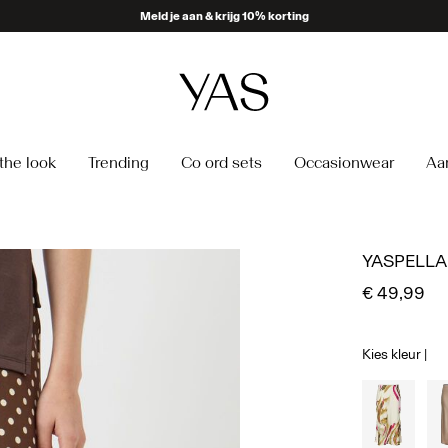
Meld je aan & krijg 10% korting
the look
Trending
Co ord sets
Occasionwear
Aa
YASPELLA
€ 49,99
Kies kleur