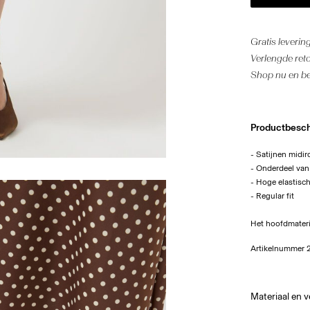
Gratis leverin
Verlengde ret
Shop nu en bet
Productbesch
- Satijnen midir
- Onderdeel van
- Hoge elastische
- Regular fit
Het hoofdmateri
Artikelnummer
Materiaal en 