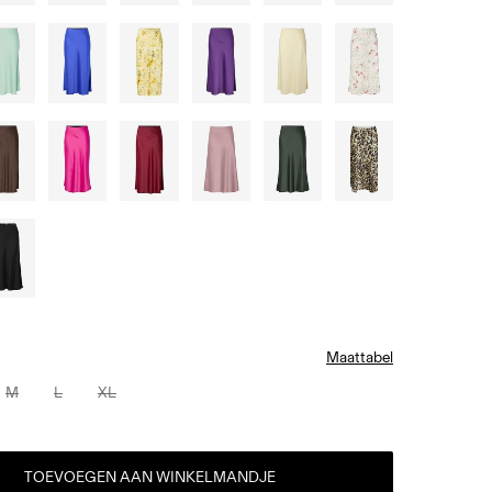
Maattabel
M
L
XL
TOEVOEGEN AAN WINKELMANDJE