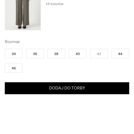
+5 kolorów
Rozmiar
34
36
38
40
42
44
46
DODAJ DO TORBY