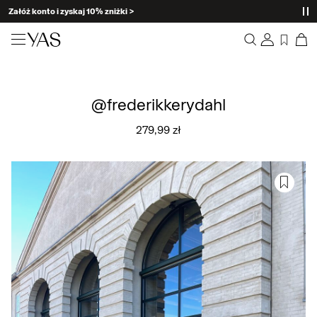
Załóż konto i zyskaj 10% zniżki >
NEW ARRIVALS
Spis treści
Clothing
@frederikkerydahl
Zamówienia
Profil
279,99 zł
Shop the look
Lista życzeń
Wsparcie
Trending
Wyloguj
Matching sets
Occasionwear
Great offers
High Summer