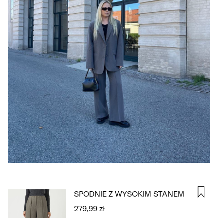
ZALOGUJ
SIĘ
MASZ
PYTANIA?
O
NAS
POLSKA
/
POLSKI
SPODNIE Z WYSOKIM STANEM
279,99 zł