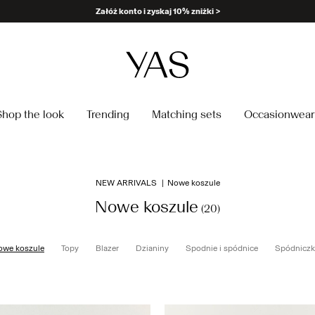
Delivery times may be longer than usual
Shop the look
Trending
Matching sets
Occasionwear
NEW ARRIVALS
Nowe koszule
Nowe koszule
(20)
owe koszule
Topy
Blazer
Dzianiny
Spodnie i spódnice
Spódniczki