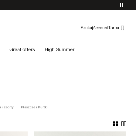
Szukaj
Account
Torba
Spis treści
Great offers
High Summer
Zamówienia
Profil
Lista życzeń
Wsparcie
Wyloguj
 i szorty
Płaszcze i Kurtki