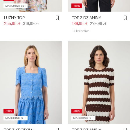
MATCHING SET
-50%
LUŹNY TOP
TOP Z DZIANINY
255,95 zł
319,99 zł
139,95 zł
279,99 zł
+1 kolorów
-20%
-30%
MATCHING SET
MATCHING SET