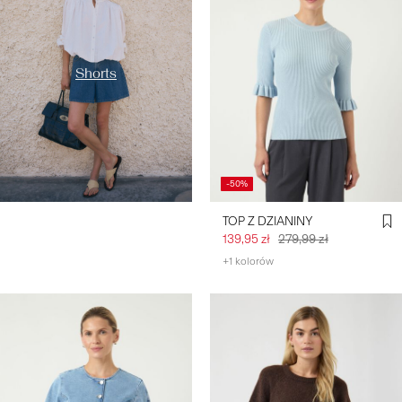
Shorts
-50%
TOP Z DZIANINY
139,95 zł
279,99 zł
+1 kolorów