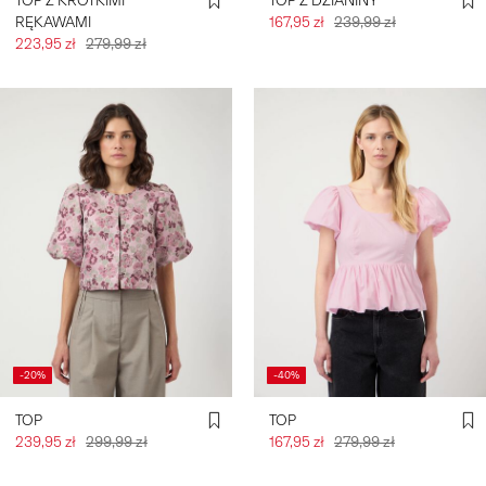
TOP Z KRÓTKIMI
TOP Z DZIANINY
RĘKAWAMI
167,95 zł
239,99 zł
223,95 zł
279,99 zł
-20%
-40%
TOP
TOP
239,95 zł
299,99 zł
167,95 zł
279,99 zł