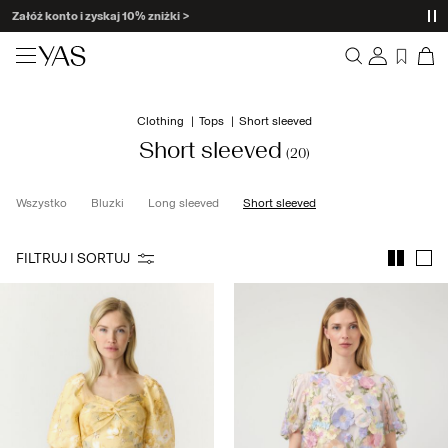
Załóż konto i zyskaj 10% zniżki >
NEW ARRIVALS
Clothing
Tops
Short sleeved
Spis treści
Clothing
Short sleeved
(20)
Zamówienia
Profil
Shop the look
Wszystko
Bluzki
Long sleeved
Short sleeved
Lista życzeń
Wsparcie
Trending
FILTRUJ I SORTUJ
Wyloguj
Matching sets
Occasionwear
Great offers
High Summer