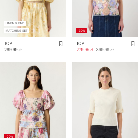
ZALOGUJ
LINEN BLEND
SIĘ
MATCHING SET
-30%
MASZ
PYTANIA?
TOP
TOP
O
299,99 zł
279,95 zł
399,99 zł
NAS
POLSKA
/
POLSKI
-20%