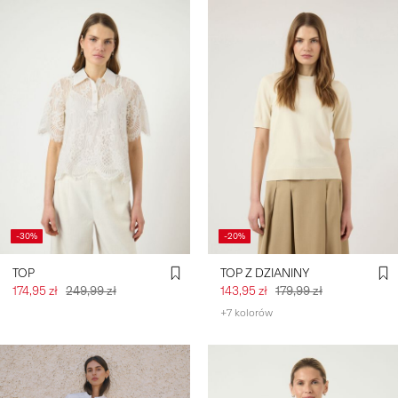
-30%
-20%
TOP
TOP Z DZIANINY
174,95 zł
249,99 zł
143,95 zł
179,99 zł
+7 kolorów
https://www.y-a-s.com/pl-
pl/shop-by-category/shorts/