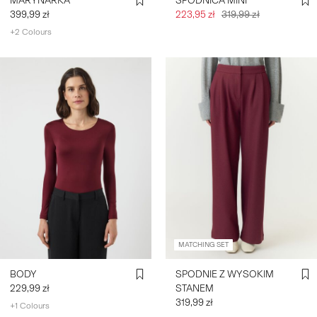
MARYNARKA
SPÓDNICA MINI
399,99 zł
223,95 zł
319,99 zł
+2 Colours
MATCHING SET
BODY
SPODNIE Z WYSOKIM
229,99 zł
STANEM
319,99 zł
+1 Colours