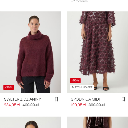
+2 Colours
-50%
-50%
MATCHING SET
SWETER Z DZIANINY
SPÓDNICA MIDI
234,95 zł
469,99 zł
199,95 zł
399,99 zł