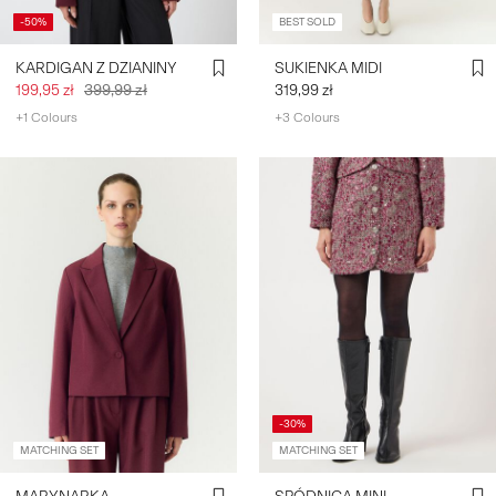
-50%
BEST SOLD
KARDIGAN Z DZIANINY
SUKIENKA MIDI
199,95 zł
399,99 zł
319,99 zł
+1 Colours
+3 Colours
-30%
MATCHING SET
MATCHING SET