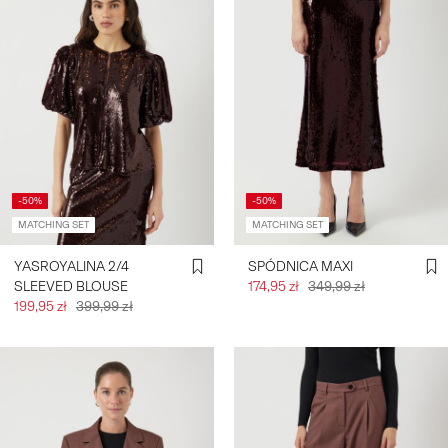
-50%
-50%
MATCHING SET
MATCHING SET
YASROYALINA 2/4
SPÓDNICA MAXI
SLEEVED BLOUSE
174,95 zł
349,99 zł
199,95 zł
399,99 zł