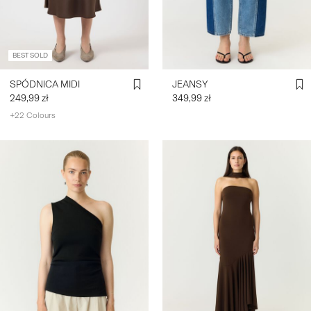
SIGN
IN
BEST SOLD
ANY
SPÓDNICA MIDI
JEANSY
QUESTIONS?
249,99 zł
349,99 zł
ABOUT
+22 Colours
US
POLSKA
/
POLSKI