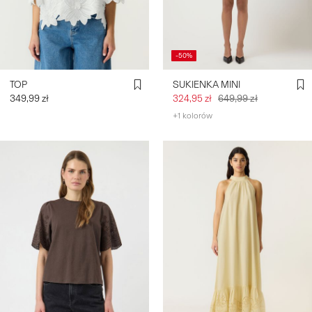
ZALOGUJ
SIĘ
-50%
MASZ
TOP
SUKIENKA MINI
PYTANIA?
349,99 zł
324,95 zł
649,99 zł
O
+1 kolorów
NAS
POLSKA
/
POLSKI