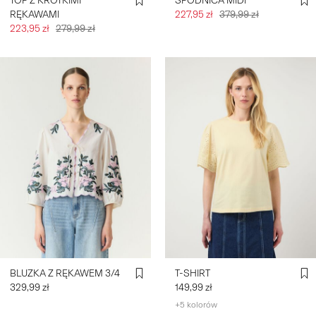
TOP Z KRÓTKIMI
SPÓDNICA MIDI
RĘKAWAMI
227,95 zł
379,99 zł
223,95 zł
279,99 zł
BLUZKA Z RĘKAWEM 3/4
T-SHIRT
329,99 zł
149,99 zł
+5 kolorów