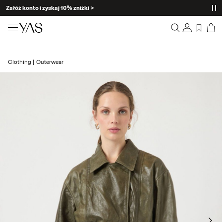
Załóż konto i zyskaj 10% zniżki >
NEW ARRIVALS
Clothing
Outerwear
Spis treści
Clothing
Zamówienia
Profil
Shop the look
Lista życzeń
Wsparcie
Trending
Wyloguj
Matching sets
Occasionwear
Great offers
High Summer