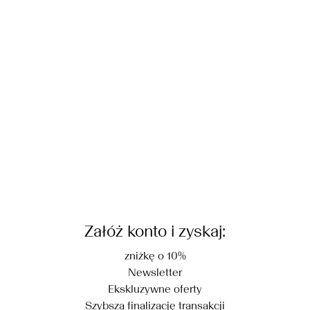
Nie suszyć w suszarce bębnowej
Pick up at parcel shop or parcel locker (INPOST)
Nie prasować
9,90 zł
Nie czyścić na sucho
Zwroty i wymiana
Opcje dostawy
Załóż konto i zyskaj:
zniżkę o 10%
Newsletter
Ekskluzywne oferty
Szybszą finalizację transakcji