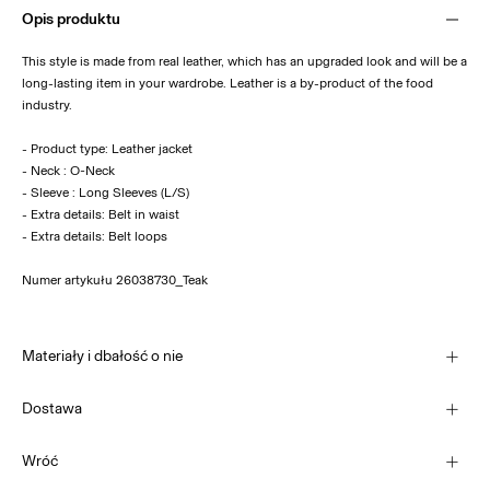
Opis produktu
This style is made from real leather, which has an upgraded look and will be a
long-lasting item in your wardrobe. Leather is a by-product of the food
industry.
- Product type: Leather jacket
- Neck : O-Neck
- Sleeve : Long Sleeves (L/S)
- Extra details: Belt in waist
- Extra details: Belt loops
Numer artykułu
26038730_Teak
Materiały i dbałość o nie
Dostawa
Nie prać
Home Delivery (INPOST)
9,90 zł
Wróć
Nie wybielać