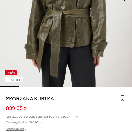
ZALOGUJ
SIĘ
MASZ
PYTANIA?
O
NAS
POLSKA
/
POLSKI
-40%
LEATHER
SKÓRZANA KURTKA
839,95 zł
Najniższa cena w ciągu ostatnich 30 dni
979,95 zł
-14%
Cena oryginalna
1.399,99 zł
Szczegóły ceny