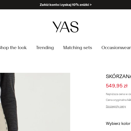
Shop the look
Trending
Matching sets
Occasionwear
SKÓRZANA
549,95 zł
Najniższa cena w ci
Cena oryginalna
1.
Szczegóły ceny
Wybierz kolo