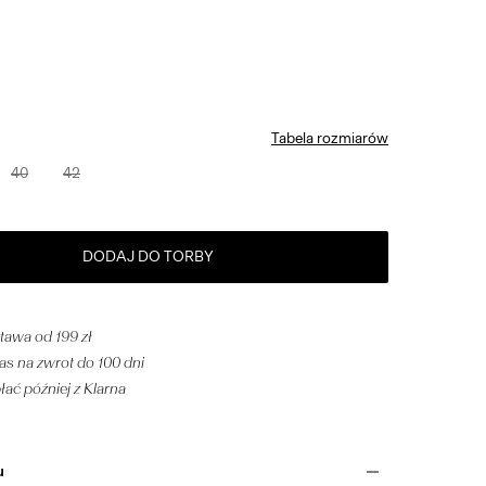
Tabela rozmiarów
40
42
DODAJ DO TORBY
awa od 199 zł
s na zwrot do 100 dni
płać później z Klarna
u