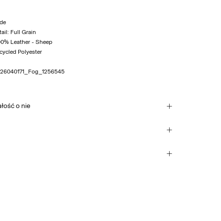
ide
il: Full Grain
00% Leather - Sheep
cycled Polyester
26040171_Fog_1256545
ałość o nie
 (INPOST)
9,90 zł
lać
ć w suszarce bębnowej
el shop or parcel locker (INPOST)
wać
9,90 zł
ić na sucho
Zwroty i wymiana