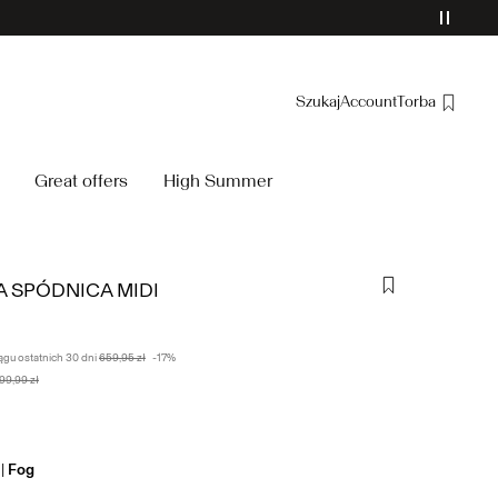
Szukaj
Account
Torba
Spis treści
Great offers
High Summer
Zamówienia
Profil
Lista życzeń
 SPÓDNICA MIDI
Wsparcie
Wyloguj
ągu ostatnich 30 dni
659,95 zł
-17%
099,99 zł
r
Fog