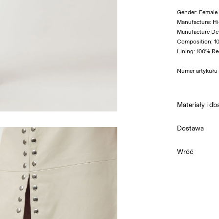
Gender: Female
Manufacture: H
Manufacture Deta
Composition: 1
Lining: 100% Re
Numer artykułu
Materiały i db
Dostawa
Nie prać
Home Delivery
Wróć
Nie wybie
Nie suszy
Pick up at parc
Nie praso
Nie czyśc